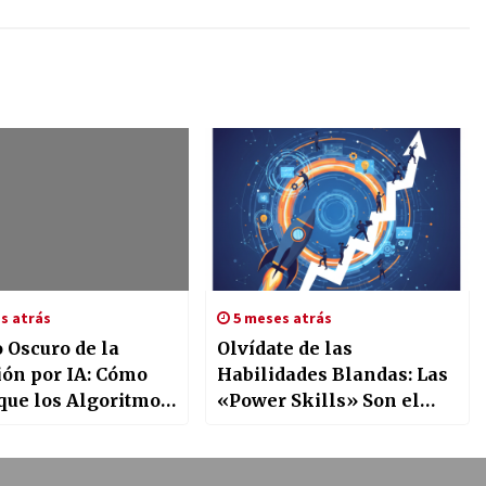
s atrás
5 meses atrás
o Oscuro de la
Olvídate de las
ión por IA: Cómo
Habilidades Blandas: Las
 que los Algoritmos
«Power Skills» Son el
tratación
Motor que Impulsa tu
ten el Talento
Carrera
ble