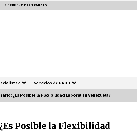
# DERECHO DEL TRABAJO
ecialista?
Servicios de RRHH
orario: ¿Es Posible la Flexibilidad Laboral en Venezuela?
RRHH FREELANCER
n
¿Es Posible la Flexibilidad
5 años atrás