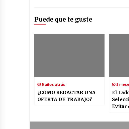
Puede que te guste
5 años atrás
5 mese
¿CÓMO REDACTAR UNA
El Lad
OFERTA DE TRABAJO?
Selecc
Evitar
de Con
Descar
Invisi