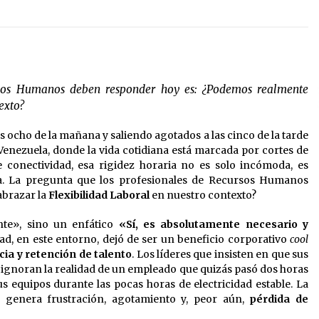
rsos Humanos deben responder hoy es: ¿Podemos realmente
exto?
s ocho de la mañana y saliendo agotados a las cinco de la tarde
 Venezuela, donde la vida cotidiana está marcada por cortes de
de conectividad, esa rigidez horaria no es solo incómoda, es
a. La pregunta que los profesionales de Recursos Humanos
abrazar la
Flexibilidad Laboral
en nuestro contexto?
nte», sino un enfático
«Sí, es absolutamente necesario y
idad, en este entorno, dejó de ser un beneficio corporativo
cool
cia y retención de talento
. Los líderes que insisten en que sus
s ignoran la realidad de un empleado que quizás pasó dos horas
s equipos durante las pocas horas de electricidad estable. La
; genera frustración, agotamiento y, peor aún,
pérdida de