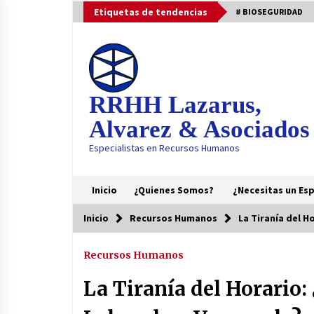
Saltar
Etiquetas de tendencias
# BIOSEGURIDAD
al
contenido
RRHH Lazarus,
Alvarez & Asociados
Especialistas en Recursos Humanos
Inicio
¿Quienes Somos?
¿Necesitas un Esp
Inicio
Recursos Humanos
La Tiranía del H
Tendencia
Recursos Humanos
Tu Empleado es el Nuevo Firewall:
La Ciberseguridad se Convierte e
La Tiranía del Horario: 
una Habilidad Blanda Crítica
5 meses atrás