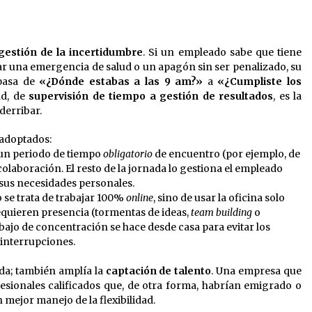
gestión de la incertidumbre
. Si un empleado sabe que tiene
r una emergencia de salud o un apagón sin ser penalizado, su
 pasa de
«¿Dónde estabas a las 9 am?»
a
«¿Cumpliste los
ad, de
supervisión de tiempo a gestión de resultados
, es la
derribar.
 adoptados:
un periodo de tiempo
obligatorio
de encuentro (por ejemplo, de
 colaboración. El resto de la jornada lo gestiona el empleado
 sus necesidades personales.
 se trata de trabajar 100%
online
, sino de usar la oficina solo
requieren presencia (tormentas de ideas,
team building
o
abajo de concentración se hace desde casa para evitar los
 interrupciones.
ida; también amplía la
captación de talento
. Una empresa que
fesionales calificados que, de otra forma, habrían emigrado o
mejor manejo de la flexibilidad.