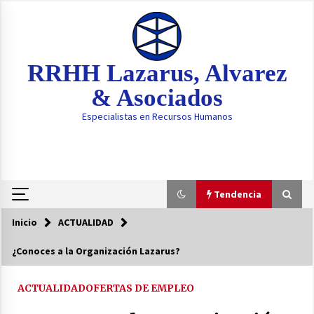
Saltar
al
contenido
RRHH Lazarus, Alvarez
& Asociados
Especialistas en Recursos Humanos
Tendencia
Inicio
ACTUALIDAD
Tendencia
¿Conoces a la Organización Lazarus?
Tu Empleado es el Nuevo Firewall: La
Ciberseguridad se Convierte en una Habilidad
ACTUALIDAD
OFERTAS DE EMPLEO
Blanda Crítica
6 meses atrás