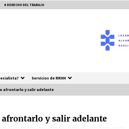
# DERECHO DEL TRABAJO
ecialista?
Servicios de RRHH
 afrontarlo y salir adelante
RRHH FREELANCER
n
 afrontarlo y salir adelante
5 años atrás