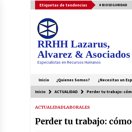
Saltar
Etiquetas de tendencias
# BIOSEGURIDAD
al
contenido
RRHH Lazarus,
Alvarez & Asociados
Especialistas en Recursos Humanos
Inicio
¿Quienes Somos?
¿Necesitas un Esp
Inicio
ACTUALIDAD
Perder tu trabajo: cómo
Tendencia
ACTUALIDAD
LABORALES
Tu Empleado es el Nuevo Firewall:
La Ciberseguridad se Convierte e
Perder tu trabajo: cómo
una Habilidad Blanda Crítica
6 meses atrás