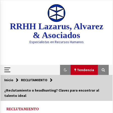
Saltar
al
contenido
RRHH Lazarus, Alvarez
& Asociados
Especialistas en Recursos Humanos
Tendencia
Inicio
RECLUTAMIENTO
Tendencia
¿Reclutamiento o headhunting? Claves para encontrar al
talento ideal
Tu Empleado es el Nuevo Firewall: La
Ciberseguridad se Convierte en una Habilidad
Blanda Crítica
RECLUTAMIENTO
5 meses atrás